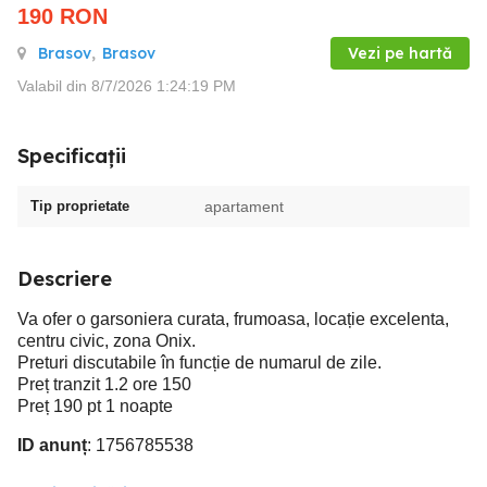
190
RON
Brasov
,
Brasov
Vezi pe hartă
Valabil din 8/7/2026 1:24:19 PM
Specificații
Tip proprietate
apartament
Descriere
Va ofer o garsoniera curata, frumoasa, locație excelenta,
centru civic, zona Onix.
Preturi discutabile în funcție de numarul de zile.
Preț tranzit 1.2 ore 150
Preț 190 pt 1 noapte
ID anunț
: 1756785538