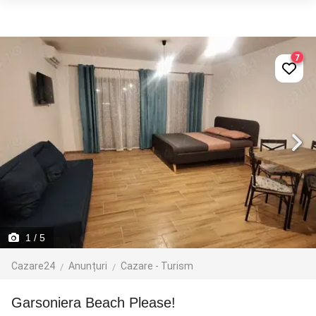
7
1
/ 5
Cazare24
Anunțuri
Cazare - Turism
Garsoniera Beach Please!