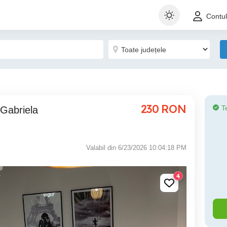
Contu
230
RON
T
Valabil din 6/23/2026 10:04:18 PM
4