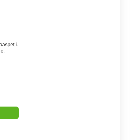
oaspeții.
e.