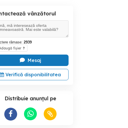
ntactează vânzătorul
ctere rămase:
2939
daugă fișier
?
Mesaj
Verifică disponibilitatea
Distribuie anunțul pe