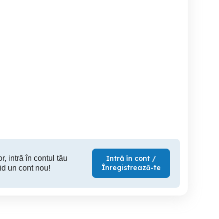
Apartamente cu 1 si 2
Torontalului 2 dormitoare
 1 dormitor + parcare
camere regim hotelier
decom
Circumvalatiunii
Timisoara central
Timisoara
Timisoara
T
180 RON
150 RON
18
r, intră în contul tău
Intră în cont /
Înregistrează-te
id un cont nou!