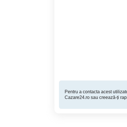
Regim hotelier:
Regim Hotelier Apartament
Apartament frumos in
cu
centru cu balcon privat
Cluj-Napoca
700 RON
Pentru a contacta acest utilizato
Cazare24.ro sau creează-ți rap