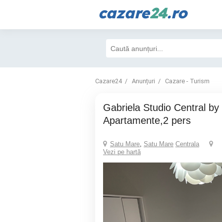
cazare
24
.ro
Cazare24
Anunțuri
Cazare - Turism
Gabriela Studio Central by Gabriela
Apartamente,2 pers
Satu Mare
,
Satu Mare
Centrala
Vezi pe hartă