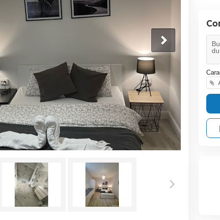
Co
Cara
A