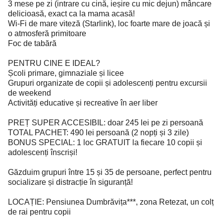
3 mese pe zi (intrare cu cină, ieșire cu mic dejun) mâncare
delicioasă, exact ca la mama acasă!
Wi-Fi de mare viteză (Starlink), loc foarte mare de joacă și
o atmosferă primitoare
Foc de tabără
PENTRU CINE E IDEAL?
Școli primare, gimnaziale și licee
Grupuri organizate de copii și adolescenți pentru excursii
de weekend
Activități educative și recreative în aer liber
PREȚ SUPER ACCESIBIL: doar 245 lei pe zi persoană
TOTAL PACHET: 490 lei persoană (2 nopți și 3 zile)
BONUS SPECIAL: 1 loc GRATUIT la fiecare 10 copii și
adolescenți înscriși!
Găzduim grupuri între 15 și 35 de persoane, perfect pentru
socializare și distracție în siguranță!
LOCAȚIE: Pensiunea Dumbrăvița***, zona Retezat, un colț
de rai pentru copii