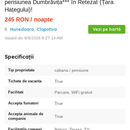
pensiunea Dumbrăvița*** în Retezat (Țara
Hațegului)!
245
RON
/ noapte
Hunedoara
,
Clopotiva
Vezi pe hartă
Valabil din 8/9/2026 8:27:14 AM
Specificații
Tip proprietate
cabana / pensiune
Tichete de vacanta
True
Facilitati
Parcare, WiFi gratuit
Accepta fumatori
True
Accepta animale de
True
companie
Facilitatile camerei
Balcon, Terasa, TV