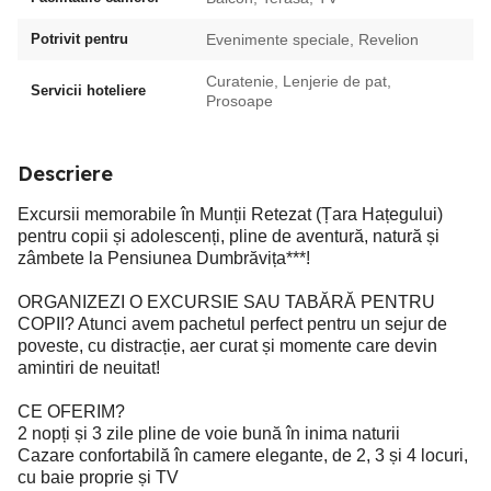
Potrivit pentru
Evenimente speciale, Revelion
Curatenie, Lenjerie de pat,
Servicii hoteliere
Prosoape
Descriere
Excursii memorabile în Munții Retezat (Țara Hațegului)
pentru copii și adolescenți, pline de aventură, natură și
zâmbete la Pensiunea Dumbrăvița***!
ORGANIZEZI O EXCURSIE SAU TABĂRĂ PENTRU
COPII? Atunci avem pachetul perfect pentru un sejur de
poveste, cu distracție, aer curat și momente care devin
amintiri de neuitat!
CE OFERIM?
2 nopți și 3 zile pline de voie bună în inima naturii
Cazare confortabilă în camere elegante, de 2, 3 și 4 locuri,
cu baie proprie și TV