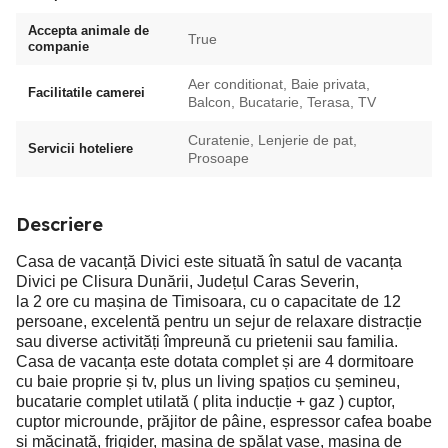
Accepta animale de
True
companie
Aer conditionat, Baie privata,
Facilitatile camerei
Balcon, Bucatarie, Terasa, TV
Curatenie, Lenjerie de pat,
Servicii hoteliere
Prosoape
Descriere
Casa de vacanță Divici este situată în satul de vacanța
Divici pe Clisura Dunării, Județul Caras Severin,
la 2 ore cu mașina de Timisoara, cu o capacitate de 12
persoane, excelentă pentru un sejur de relaxare distracție
sau diverse activități împreună cu prietenii sau familia.
Casa de vacanța este dotata complet și are 4 dormitoare
cu baie proprie și tv, plus un living spațios cu șemineu,
bucatarie complet utilată ( plita inducție + gaz ) cuptor,
cuptor microunde, prăjitor de pâine, espressor cafea boabe
si măcinată, frigider, mașina de spălat vase, mașina de