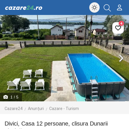
cazare
24
.ro
4
1
/ 5
Cazare24
Anunțuri
Cazare - Turism
Divici, Casa 12 persoane, clisura Dunarii