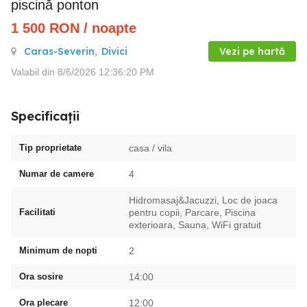
piscină ponton
1 500
RON
/ noapte
Caras-Severin
,
Divici
Vezi pe hartă
Valabil din 8/6/2026 12:36:20 PM
Specificații
Tip proprietate
casa / vila
Numar de camere
4
Hidromasaj&Jacuzzi, Loc de joaca
Facilitati
pentru copii, Parcare, Piscina
exterioara, Sauna, WiFi gratuit
Minimum de nopti
2
Ora sosire
14:00
Ora plecare
12:00