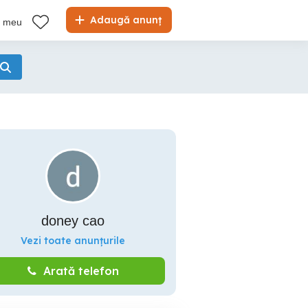
Adaugă anunț
l meu
doney cao
Vezi toate anunțurile
Arată telefon