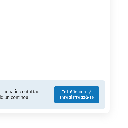
Diesel Fuel Injector
Diesel Fuel Injector
Dragului Giurgiu
Nozzles H364
Nozzles
Valea Dragului
Sabareni
S
35 RON
15 EUR
1
r, intră în contul tău
Intră în cont /
Înregistrează-te
id un cont nou!