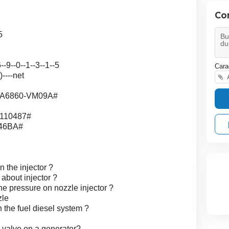
Co
5
-9--0--1--3--1--5
Cara
)----net
A
ve A6860-VM09A#
5110487#
546BA#
 the injector ?
about injector ?
e pressure on nozzle injector ?
zle
 the fuel diesel system ?
r valve on a generator?