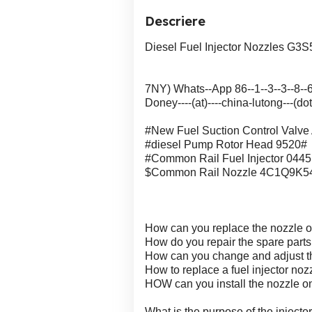
Descriere
Diesel Fuel Injector Nozzles G3S
7NY) Whats--App 86--1--3--3--8--6-
Doney----(at)----china-lutong---(dot
#New Fuel Suction Control Val
#diesel Pump Rotor Head 9520#
#Common Rail Fuel Injector 044
$Common Rail Nozzle 4C1Q9K
How can you replace the nozzle on
How do you repair the spare parts 
How can you change and adjust th
How to replace a fuel injector noz
HOW can you install the nozzle on
What is the purpose of the injecto