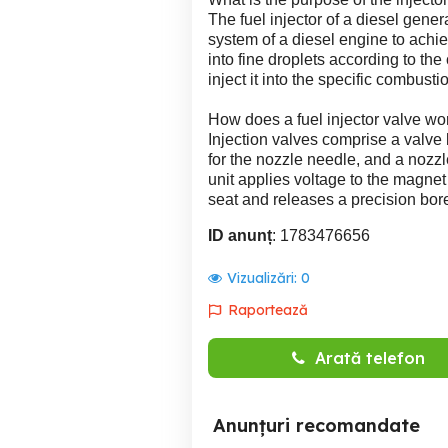
The fuel injector of a diesel gene
system of a diesel engine to achieve
into fine droplets according to the
inject it into the specific combust
How does a fuel injector valve wo
Injection valves comprise a valv
for the nozzle needle, and a nozz
unit applies voltage to the magnet
seat and releases a precision bor
ID anunț
: 1783476656
Vizualizări:
0
Raportează
Arată telefon
Anunțuri recomandate