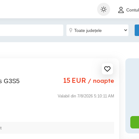
Contu
15
EUR
/ noapte
les G3S5
Valabil din 7/8/2026 5:10:11 AM
t