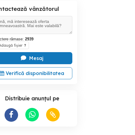
ntactează vânzătorul
ctere rămase:
2939
daugă fișier
?
Mesaj
Verifică disponibilitatea
Distribuie anunțul pe