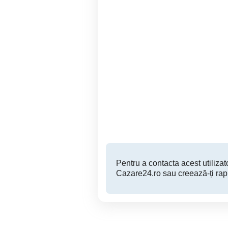
Diesel Fuel Injector
Cazare muncitori Valea
Nozzles DSLA156P1411
Sabareni
15 EUR
Pentru a contacta acest utilizato
Cazare24.ro sau creează-ți rap