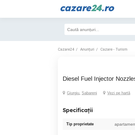
cazare
24
.ro
Cazare24
Anunțuri
Cazare - Turism
Diesel Fuel Injector Nozz
Giurgiu
,
Sabareni
Vezi pe hartă
Specificații
Tip proprietate
apartamen