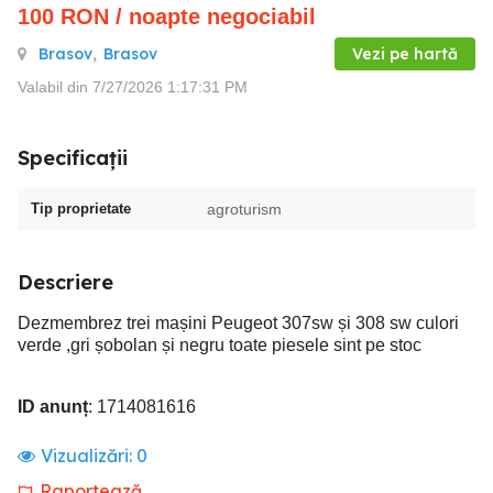
100
RON
/ noapte negociabil
Brasov
,
Brasov
Vezi pe hartă
Valabil din 7/27/2026 1:17:31 PM
Specificații
Tip proprietate
agroturism
Descriere
Dezmembrez trei mașini Peugeot 307sw și 308 sw culori
verde ,gri șobolan și negru toate piesele sint pe stoc
ID anunț
: 1714081616
Vizualizări:
0
Raportează