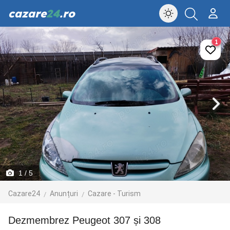
cazare
24
.ro
1
1
/ 5
Cazare24
Anunțuri
Cazare - Turism
Dezmembrez Peugeot 307 și 308