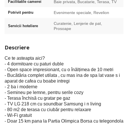
Facilitatile camerei
Baie privata, Bucatarie, Terasa, TV
Potrivit pentru
Evenimente speciale, Revelion
Curatenie, Lenjerie de pat,
Servicii hoteliere
Prosoape
Descriere
Ce te asteapta aici?
- 4 dormitoare cu paturi duble
- Open space impresionant, cu o înălțimea de 10 metri
- Bucătăria complet utilata , cu mas ina de spa lat vase s i
aparat de cafea cu boabe intregi
- 2 ba i moderne
- Semineu pe lemne, pentru serile cozy
- Terasa închisă cu gratar pe gaz
- TV LG 218 cm cu soundbar Samsung i n living
- 80 m2 de terasa cu ciubăr pentru relaxare
- Wi-Fi gratuit
- Doar 15 km pana la Partia Olimpica Borsa cu telegondola