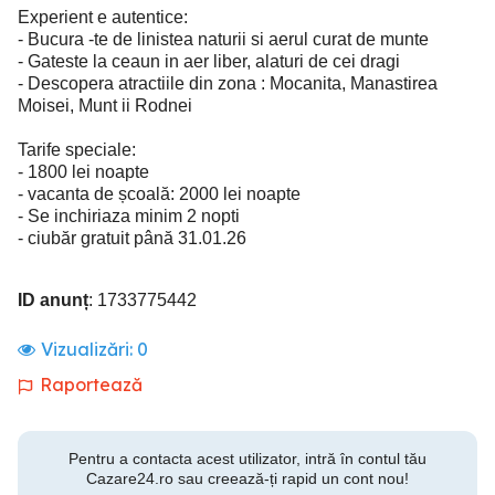
Experient e autentice:
- Bucura -te de linistea naturii si aerul curat de munte
- Gateste la ceaun in aer liber, alaturi de cei dragi
- Descopera atractiile din zona : Mocanita, Manastirea
Moisei, Munt ii Rodnei
Tarife speciale:
- 1800 lei noapte
- vacanta de școală: 2000 lei noapte
- Se inchiriaza minim 2 nopti
- ciubăr gratuit până 31.01.26
ID anunț
: 1733775442
Vizualizări:
0
Raportează
Pentru a contacta acest utilizator, intră în contul tău
Cazare24.ro sau creează-ți rapid un cont nou!