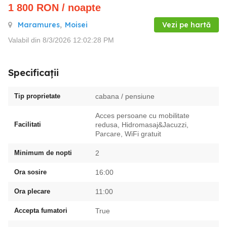
1 800
RON
/ noapte
Maramures
,
Moisei
Vezi pe hartă
Valabil din 8/3/2026 12:02:28 PM
Specificații
Tip proprietate
cabana / pensiune
Acces persoane cu mobilitate
Facilitati
redusa, Hidromasaj&Jacuzzi,
Parcare, WiFi gratuit
Minimum de nopti
2
Ora sosire
16:00
Ora plecare
11:00
Accepta fumatori
True