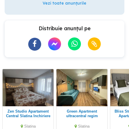
Vezi toate anunțurile
Distribuie anunțul pe
Zen Studio Apartament
Green Apartment
Bliss Studio Garsoniera
Central Slatina Inchiriere
ultracentral regim
Apart
Regim Hotelier
hotelier central
Slatina 
Slatina
Slatina