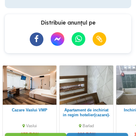
Distribuie anunțul pe
Cazare Vaslui VMP
Apartament de inchiriat
Inchi
in regim hotelier(cazare)-
Vaslui
Barlad
275 RON
200 RON