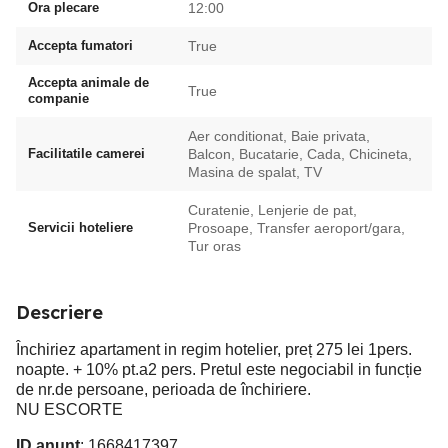
Ora plecare
12:00
Accepta fumatori
True
Accepta animale de
True
companie
Aer conditionat, Baie privata,
Facilitatile camerei
Balcon, Bucatarie, Cada, Chicineta,
Masina de spalat, TV
Curatenie, Lenjerie de pat,
Servicii hoteliere
Prosoape, Transfer aeroport/gara,
Tur oras
Descriere
Închiriez apartament in regim hotelier, preț 275 lei 1pers.
noapte. + 10% pt.a2 pers. Pretul este negociabil in funcție
de nr.de persoane, perioada de închiriere.
NU ESCORTE
ID anunț
: 1668417397