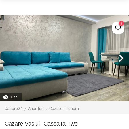
7
1
/ 5
Cazare24
Anunțuri
Cazare - Turism
Cazare Vaslui- CassaTa Two