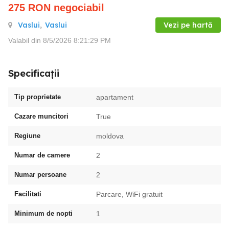
275
RON
negociabil
Vaslui
,
Vaslui
Vezi pe hartă
Valabil din 8/5/2026 8:21:29 PM
Specificații
Tip proprietate
apartament
Cazare muncitori
True
Regiune
moldova
Numar de camere
2
Numar persoane
2
Facilitati
Parcare, WiFi gratuit
Minimum de nopti
1