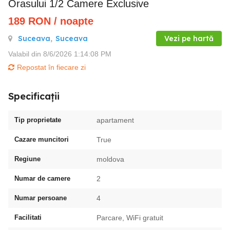
Orasului 1/2 Camere Exclusive
189
RON
/ noapte
Suceava
,
Suceava
Vezi pe hartă
Valabil din 8/6/2026 1:14:08 PM
Repostat în fiecare zi
Specificații
Tip proprietate
apartament
Cazare muncitori
True
Regiune
moldova
Numar de camere
2
Numar persoane
4
Facilitati
Parcare, WiFi gratuit