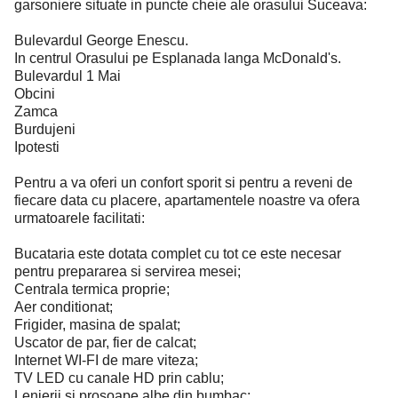
garsoniere situate in puncte cheie ale orasului Suceava:
Bulevardul George Enescu.
In centrul Orasului pe Esplanada langa McDonald's.
Bulevardul 1 Mai
Obcini
Zamca
Burdujeni
Ipotesti
Pentru a va oferi un confort sporit si pentru a reveni de
fiecare data cu placere, apartamentele noastre va ofera
urmatoarele facilitati:
Bucataria este dotata complet cu tot ce este necesar
pentru prepararea si servirea mesei;
Centrala termica proprie;
Aer conditionat;
Frigider, masina de spalat;
Uscator de par, fier de calcat;
Internet WI-FI de mare viteza;
TV LED cu canale HD prin cablu;
Lenjerii si prosoape albe din bumbac;