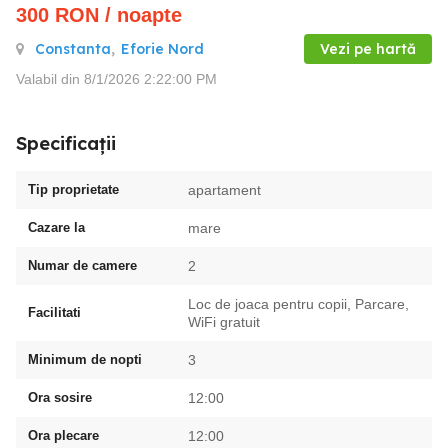
300
RON
/ noapte
Constanta
,
Eforie Nord
Vezi pe hartă
Valabil din 8/1/2026 2:22:00 PM
Specificații
Tip proprietate
apartament
Cazare la
mare
Numar de camere
2
Loc de joaca pentru copii, Parcare,
Facilitati
WiFi gratuit
Minimum de nopti
3
Ora sosire
12:00
Ora plecare
12:00