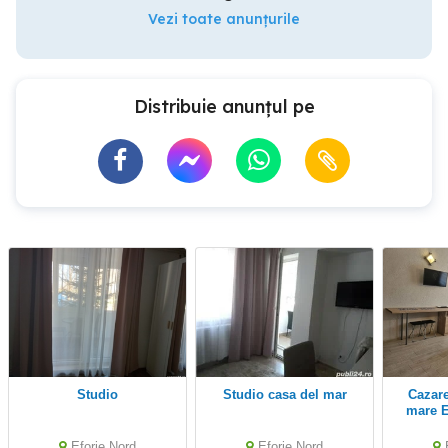
Vezi toate anunțurile
Distribuie anunțul pe
Studio
studio casa del mar
Cazare garsoniera la
mare E
minute
pana la 
Eforie Nord
Eforie Nord