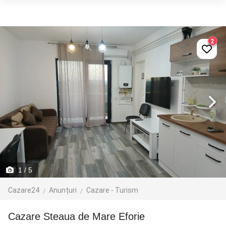
2
1
/ 5
Cazare24
Anunțuri
Cazare - Turism
Cazare Steaua de Mare Eforie