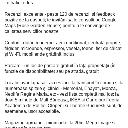
cu trafic redus
Recenzii excelente - peste 120 de recenzii si feedback
pozitiv de la oaspeți; te invităm sa le consulți pe Google
Maps (Rose Garden House) pentru a te convinge de
calitatea serviciilor noastre
Confort - dotări moderne: aer condiționat, centrală proprie,
frigider, microunde, espressor, veselă, foehn, fier de călcat
și Wi-Fi, mobilier de grădină inclus
Parcare - un loc de parcare gratuit în fața proprietății (în
funcție de disponibilitate) sau pe stradă, gratuit
Locație avantajoasă - acces facil la transport în comun și la
numeroase spitale și clinici - Memorial, Enayati, Monza,
Neolife Regina Maria, etc - vezi lista completă mai jos; la
doar 5 minute de Mall Băneasa, IKEA și Carrefour Feeria;
Academia de Politie, Otopeni și Therme București sunt, de
asemenea, ușor accesibile.
Magazine aproape - minimarket la 20m, Mega Image și