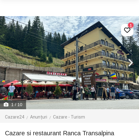
1
1
/ 10
Cazare24
Anunțuri
Cazare - Turism
cazare si restaurant Ranca Transalpina