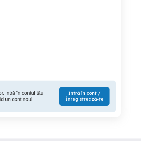
Cazare de calitate in
Regim hotelier apartament
imisoara Torontalului
centru#apartament
2 camer
doua dormitoare
garsoniere noi- Regim
parter Lipo
decomandat NOU
Hotelier
centrala
Timisoara
Timisoara
T
180 RON
150 RON
15
r, intră în contul tău
Intră în cont /
Înregistrează-te
id un cont nou!