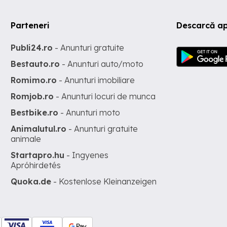
Parteneri
Descarcă ap
Publi24.ro
- Anunturi gratuite
Bestauto.ro
- Anunturi auto/moto
Romimo.ro
- Anunturi imobiliare
Romjob.ro
- Anunturi locuri de munca
Bestbike.ro
- Anunturi moto
Animalutul.ro
- Anunturi gratuite
animale
Startapro.hu
- Ingyenes
Apróhirdetés
Quoka.de
- Kostenlose Kleinanzeigen