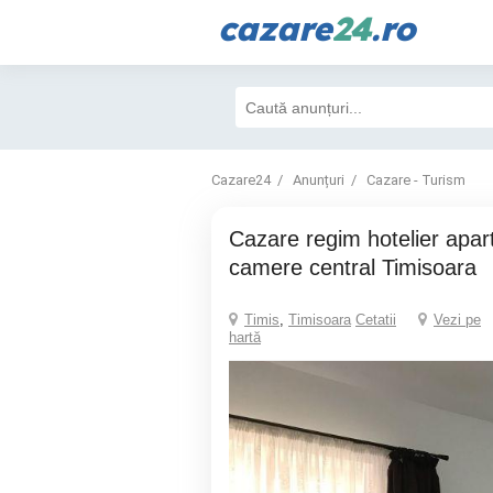
cazare
24
.ro
Cazare24
Anunțuri
Cazare - Turism
Cazare regim hotelier apartamente cu 1 si 2
camere central Timisoara
Timis
,
Timisoara
Cetatii
Vezi pe
hartă