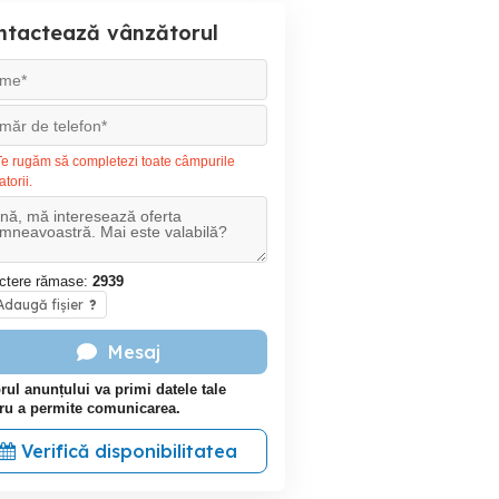
ntactează vânzătorul
e rugăm să completezi toate câmpurile
atorii.
ctere rămase:
2939
daugă fișier
?
Mesaj
rul anunțului va primi datele tale
ru a permite comunicarea.
Verifică disponibilitatea