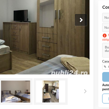
Co
T
oblig
Cara
A
Auto
pent