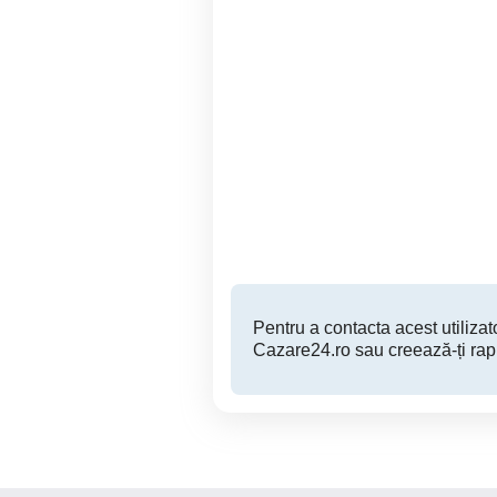
Cazare regim Hotelier
Apartament regim hotelier
Apartament 1 Dormitor +
T
Parcare Circumvalatiunii
Timisoara
Timisoara
180 RON
Pentru a contacta acest utilizato
Cazare24.ro sau creează-ți rap