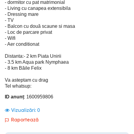
- dormitor cu pat matrimonial
- Living cu canapea extensibila
- Dressing mare
- TV
- Balcon cu două scaune si masa
- Loc de parcare privat
- Wifi
- Aer conditionat
Distanta:- 2 km Piata Unirii
- 3.5 km Aqua park Nymphaea
- 8 km Băile Felix
Va asteptam cu drag
Tel whatsup:
ID anunț
: 1600959806
Vizualizări:
0
Raportează