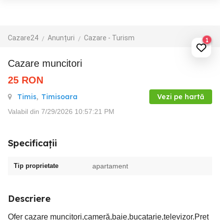
Cazare24
Anunțuri
Cazare - Turism
1
Cazare muncitori
25
RON
Timis
,
Timisoara
Vezi pe hartă
Valabil din 7/29/2026 10:57:21 PM
Specificații
Tip proprietate
apartament
Descriere
Ofer cazare muncitori,cameră,baie,bucatarie,televizor.Pret