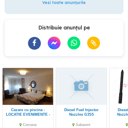
Vezi toate anunțurile
Distribuie anunțul pe
Cazare cu piscina -
Diesel Fuel Injector
Diesel Fuel Injector
LOCATIE EVENIMENTE -
Nozzles G3S5
Nozzl
30km de Bucuresti -
sejur, tranzit Grecia
Comana
Sabareni