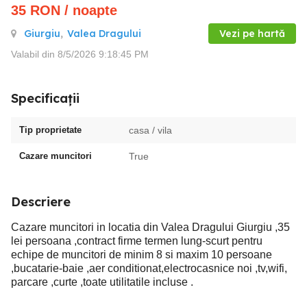
35
RON
/ noapte
Giurgiu
,
Valea Dragului
Vezi pe hartă
Valabil din 8/5/2026 9:18:45 PM
Specificații
Tip proprietate
casa / vila
Cazare muncitori
True
Descriere
Cazare muncitori in locatia din Valea Dragului Giurgiu ,35
lei persoana ,contract firme termen lung-scurt pentru
echipe de muncitori de minim 8 si maxim 10 persoane
,bucatarie-baie ,aer conditionat,electrocasnice noi ,tv,wifi,
parcare ,curte ,toate utilitatile incluse .