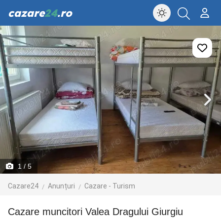
cazare
24
.ro
1
/ 5
Cazare24
Anunțuri
Cazare - Turism
Cazare muncitori Valea Dragului Giurgiu