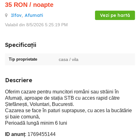
35
RON
/ noapte
Ilfov
,
Afumati
Vezi pe hartă
Valabil din 8/5/2026 5:25:19 PM
Specificații
Tip proprietate
casa / vila
Descriere
Oferim cazare pentru muncitori români sau străini în
Afumați, aproape de stația STB cu acces rapid către
Ștefănești, Voluntari, Bucuresti.
Cazarea se face în paturi suprapuse, cu aces la bucătărie
și baie comună,
Perioadă lungă minim 6 luni
ID anunț
: 1769455144