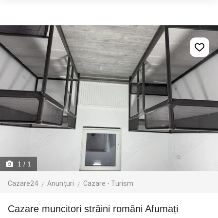
1
/ 1
Cazare24
Anunțuri
Cazare - Turism
Cazare muncitori străini români Afumați