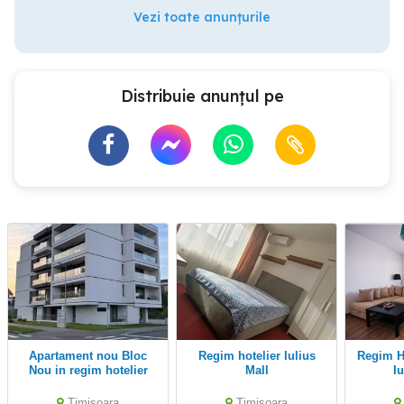
Vezi toate anunțurile
Distribuie anunțul pe
Apartament nou Bloc
Regim hotelier Iulius
Regim Hotelier 2 camere
Nou in regim hotelier
Mall
I
parcare gratuita
Timisoara
Timisoara