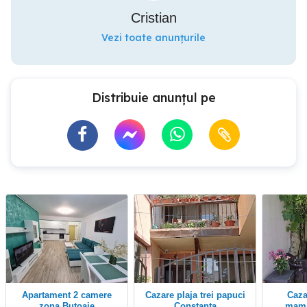
Cristian
Vezi toate anunțurile
Distribuie anunțul pe
Apartament 2 camere
Cazare plaja trei papuci
cazare constanta
zona Butoaie
Constanta
mama