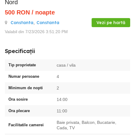
Nord
500
RON
/ noapte
Constanta
,
Constanta
Vezi pe hartă
Valabil din 7/23/2026 3:51:20 PM
Specificații
Tip proprietate
casa / vila
Numar persoane
4
Minimum de nopti
2
Ora sosire
14:00
Ora plecare
11:00
Baie privata, Balcon, Bucatarie,
Facilitatile camerei
Cada, TV