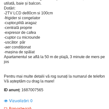
utilată, baie și balcon.
Dotări:
-2TV LCD de80cm si 100cm
-frigider si congelator
-cuptor,plită aragaz
-centrală proprie
-expresor de cafea
-cuptor cu microunde
-uscător păr
-aer condiționat
-mașina de spălat
Apartamentul se află la 50 m de plajă, 3 minute de mers pe
jos
Pentru mai multe detalii vă rog sunați la numarul de telefon
Vă așteptăm cu drag la mare!
ID anunț
: 1687007565
Vizualizări:
0
Raportează