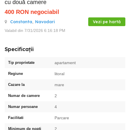
cu două camere
400
RON
negociabil
Constanta
,
Navodari
Vezi pe hartă
Valabil din 7/31/2026 6:16:18 PM
Specificații
Tip proprietate
apartament
Regiune
litoral
Cazare la
mare
Numar de camere
2
Numar persoane
4
Facilitati
Parcare
Minimum de nopti
2