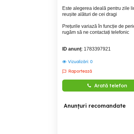
Este alegerea ideală pentru zile l
reușite alături de cei dragi
Prețurile variază în funcție de per
rugăm să ne contactați telefonic
ID anunț
: 1783397921
Vizualizări:
0
Raportează
Arată telefon
Anunțuri recomandate