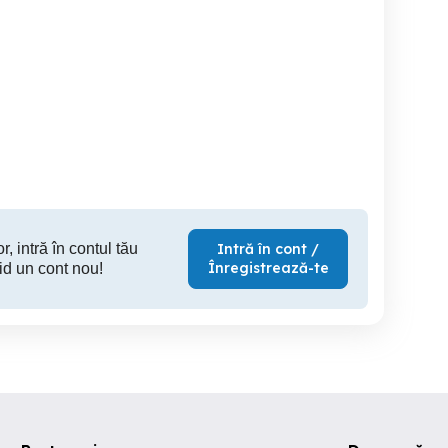
Cazare la mare Camere la
Cazare
mere la 300m de plaja,
Hotel Laguna Mamaia
arcare, mobilat-utilat
complet
Mamaia
Constanta
450 RON
250 RON
25
r, intră în contul tău
Intră în cont /
Înregistrează-te
id un cont nou!