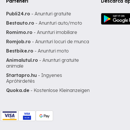
Parteneri
Descarcă ap
Publi24.ro
- Anunturi gratuite
Bestauto.ro
- Anunturi auto/moto
Romimo.ro
- Anunturi imobiliare
Romjob.ro
- Anunturi locuri de munca
Bestbike.ro
- Anunturi moto
Animalutul.ro
- Anunturi gratuite
animale
Startapro.hu
- Ingyenes
Apróhirdetés
Quoka.de
- Kostenlose Kleinanzeigen