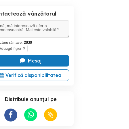
ntactează vânzătorul
ctere rămase:
2939
daugă fișier
?
Mesaj
Verifică disponibilitatea
Distribuie anunțul pe