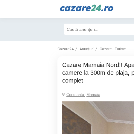
cazare
24
.ro
Cazare24
Anunțuri
Cazare - Turism
Cazare Mamaia Nord!! Apartament 2
camere la 300m de plaja, p
complet
Constanta
,
Mamaia