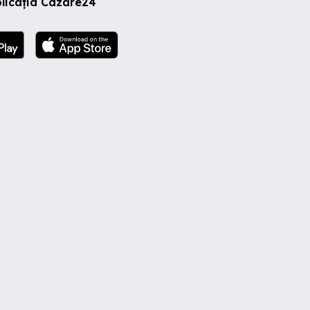
licația Cazare24