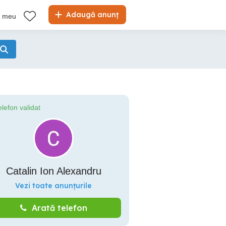
Adaugă anunț
l meu
elefon validat
Catalin Ion Alexandru
Vezi toate anunțurile
Arată telefon