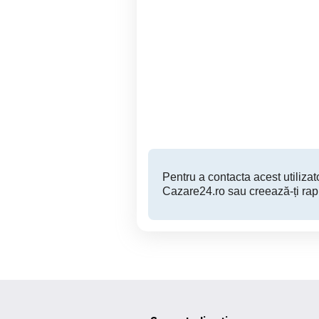
Se ofera spre inchiriere
Cazare!! Mamaia Nord- 3
apartament cu vedere la
ca
mare
p
Mamaia
350 RON
Pentru a contacta acest utilizato
Cazare24.ro sau creează-ți rap