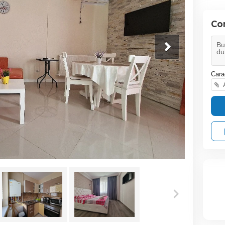
Co
Cara
A