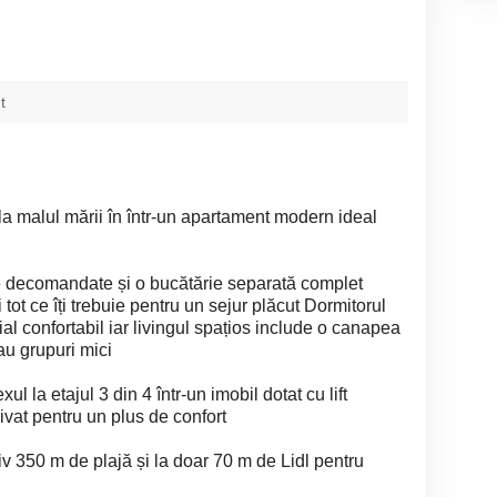
t
la malul mării în într-un apartament modern ideal
 decomandate și o bucătărie separată complet
i tot ce îți trebuie pentru un sejur plăcut Dormitorul
l confortabil iar livingul spațios include o canapea
sau grupuri mici
l la etajul 3 din 4 într-un imobil dotat cu lift
ivat pentru un plus de confort
v 350 m de plajă și la doar 70 m de Lidl pentru