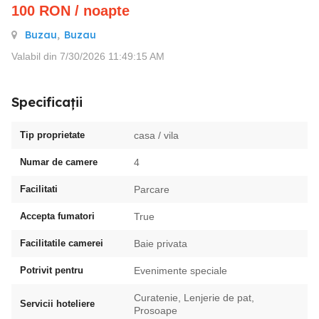
100
RON
/ noapte
Buzau
,
Buzau
Valabil din 7/30/2026 11:49:15 AM
Specificații
Tip proprietate
casa / vila
Numar de camere
4
Facilitati
Parcare
Accepta fumatori
True
Facilitatile camerei
Baie privata
Potrivit pentru
Evenimente speciale
Curatenie, Lenjerie de pat,
Servicii hoteliere
Prosoape