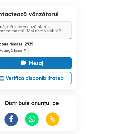
ntactează vânzătorul
ctere rămase:
2939
daugă fișier
?
Mesaj
Verifică disponibilitatea
Distribuie anunțul pe