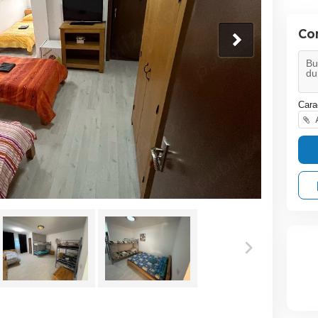
Co
Cara
A