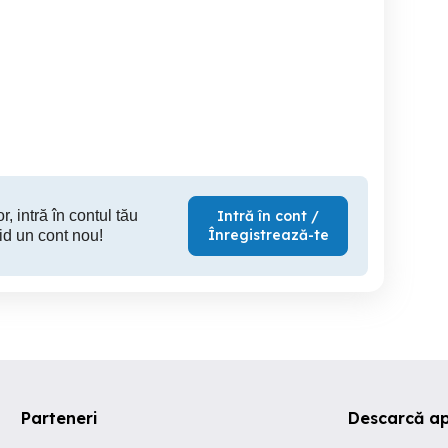
egim hotelier -baia mare
Apartament ultra-central
Central Apartament 1
regim hotelier 100 lei
camera r
Baia Mare
Baia Mare
B
180 RON
200 RON
15
r, intră în contul tău
Intră în cont /
Înregistrează-te
id un cont nou!
Parteneri
Descarcă ap