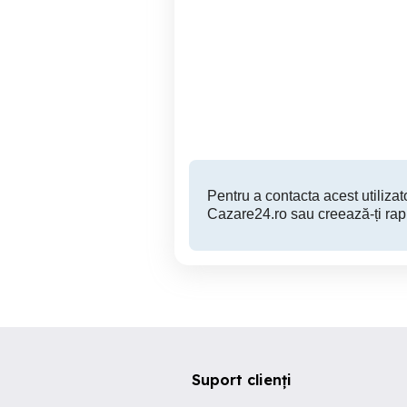
Central-Apartament in
r
REGIM HOTELIER
Baia Mare
180 RON
Pentru a contacta acest utilizato
Cazare24.ro sau creează-ți rap
Suport clienți