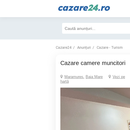
cazare
24
.ro
Cazare24
Anunțuri
Cazare - Turism
Cazare camere muncitori
Maramures
,
Baia Mare
Vezi pe
hartă