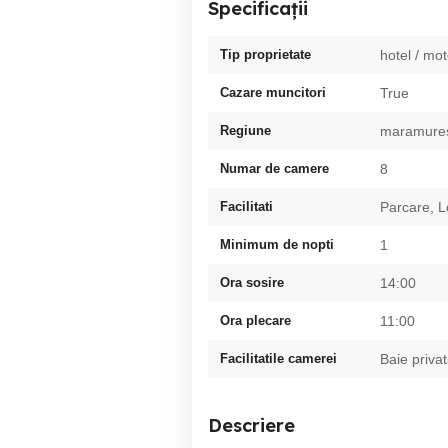
Specificații
Tip proprietate
hotel / mot
Cazare muncitori
True
Regiune
maramure
Numar de camere
8
Facilitati
Parcare, L
Minimum de nopti
1
Ora sosire
14:00
Ora plecare
11:00
Facilitatile camerei
Baie priva
Descriere