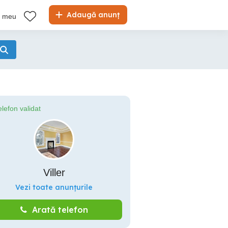
Adaugă anunț
l meu
elefon validat
Viller
Vezi toate anunțurile
Arată telefon