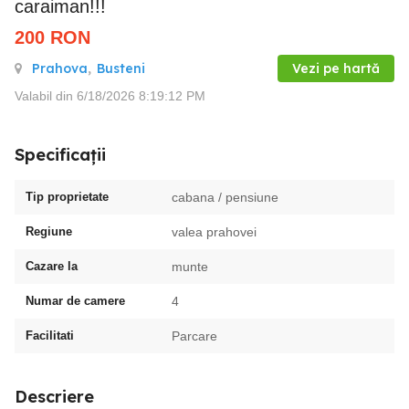
caraiman!!!
200
RON
Prahova
,
Busteni
Vezi pe hartă
Valabil din 6/18/2026 8:19:12 PM
Specificații
Tip proprietate
cabana / pensiune
Regiune
valea prahovei
Cazare la
munte
Numar de camere
4
Facilitati
Parcare
Descriere