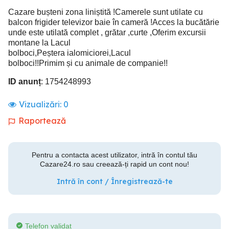
Cazare bușteni zona liniștită !Camerele sunt utilate cu
balcon frigider televizor baie în cameră !Acces la bucătărie
unde este utilată complet , grătar ,curte ,Oferim excursii
montane la Lacul
bolboci,Peștera ialomiciorei,Lacul
bolboci!!Primim și cu animale de companie!!
ID anunț
: 1754248993
Vizualizări:
0
Raportează
Pentru a contacta acest utilizator, intră în contul tău
Cazare24.ro sau creează-ți rapid un cont nou!
Intră în cont / Înregistrează-te
Telefon validat