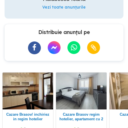
Vezi toate anunțurile
Distribuie anunțul pe
Cazare Brasov/ inchiriez
cazare Brasov regim
caz
in regim hotelier
hotelier, apartament cu 2
apartament cu 3 camere
camere in zona Coresi