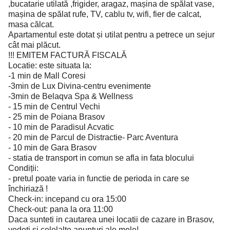
,bucatarie utilată ,frigider, aragaz, mașina de spălat vase,
mașina de spălat rufe, TV, cablu tv, wifi, fier de calcat,
masa călcat.
Apartamentul este dotat și utilat pentru a petrece un sejur
cât mai plăcut.
!!! EMITEM FACTURĂ FISCALĂ
Locatie: este situata la:
-1 min de Mall Coresi
-3min de Lux Divina-centru evenimente
-3min de Belaqva Spa & Wellness
- 15 min de Centrul Vechi
- 25 min de Poiana Brasov
- 10 min de Paradisul Acvatic
- 20 min de Parcul de Distractie- Parc Aventura
- 10 min de Gara Brasov
- statia de transport in comun se afla in fata blocului
Condiții:
- pretul poate varia in functie de perioda in care se
închiriază !
Check-in: incepand cu ora 15:00
Check-out: pana la ora 11:00
Daca sunteti in cautarea unei locatii de cazare in Brasov,
vedeti si celelalte anunturi ale mele!