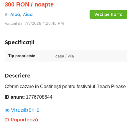
300
RON
/ noapte
Alba
,
Aiud
Vezi pe hartă
Valabil din 7/3/2026 4:28:43 PM
Specificații
Tip proprietate
casa / vila
Descriere
Oferim cazare in Costinești pentru festivalul Beach Please
ID anunț
: 1776708644
Vizualizări:
0
Raportează