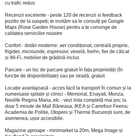
cu trafic redus
Recenzii excelente - peste 120 de recenzii si feedback
pozitiv de la oaspeți; te invităm sa le consulți pe Google
Maps (Rose Garden House) pentru a te convinge de
calitatea serviciilor noastre
Confort - dotări moderne: aer condiționat, centrală proprie,
frigider, microunde, espressor, veselă, foehn, fier de călcat
și Wi-Fi, mobilier de grădină inclus
Parcare - un loc de parcare gratuit în fața proprietății (în
funcție de disponibilitate) sau pe stradă, gratuit
Locație avantajoasă - acces facil la transport în comun și la
numeroase spitale și clinici - Memorial, Enayati, Monza,
Neolife Regina Maria, etc - vezi lista completă mai jos; la
doar 5 minute de Mall Băneasa, IKEA și Carrefour Feeria;
Academia de Politie, Otopeni și Therme București sunt, de
asemenea, ușor accesibile.
Magazine aproape - minimarket la 20m, Mega Image și