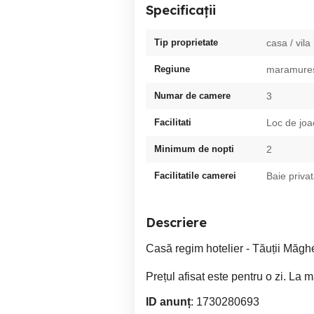
Specificații
Tip proprietate
casa / vila
Regiune
maramure
Numar de camere
3
Facilitati
Loc de joac
Minimum de nopti
2
Facilitatile camerei
Baie priva
Descriere
Casă regim hotelier - Tăuții Măg
Prețul afisat este pentru o zi. La 
ID anunț
: 1730280693