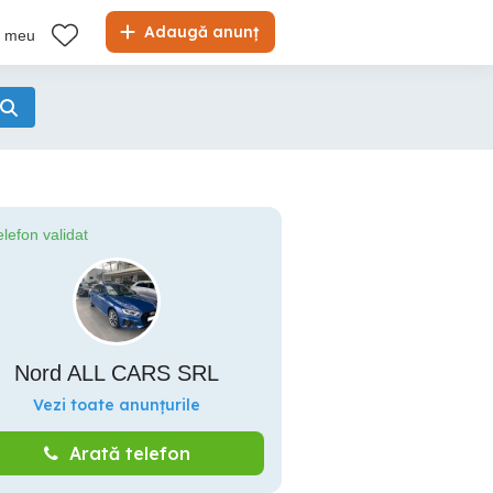
Adaugă anunț
l meu
elefon validat
Nord ALL CARS SRL
Vezi toate anunțurile
Arată telefon