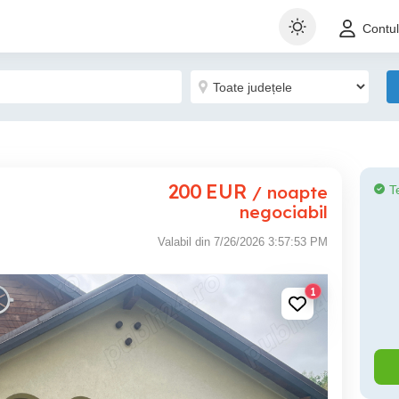
Contu
200
EUR
/ noapte
T
negociabil
Valabil din 7/26/2026 3:57:53 PM
1