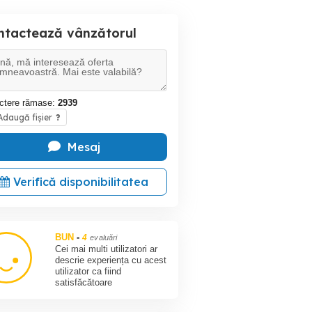
ntactează vânzătorul
ctere rămase:
2939
daugă fișier
?
Mesaj
Verifică disponibilitatea
BUN
-
4
evaluări
Cei mai multi utilizatori ar
descrie experiența cu acest
utilizator ca fiind
satisfăcătoare