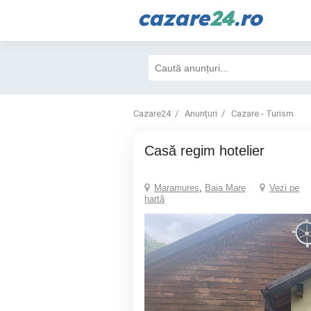
cazare
24
.ro
Cazare24
Anunțuri
Cazare - Turism
Casă regim hotelier
Maramures
,
Baia Mare
Vezi pe
hartă