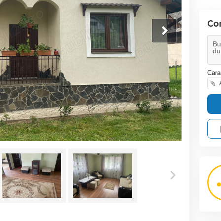
Co
Cara
A