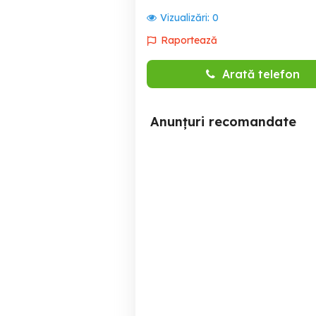
Vizualizări:
0
Raportează
Arată telefon
Anunțuri recomandate
Apartament 2 camere
apartament regim hotelier
regim hotelier
Baia Mare
350 RON