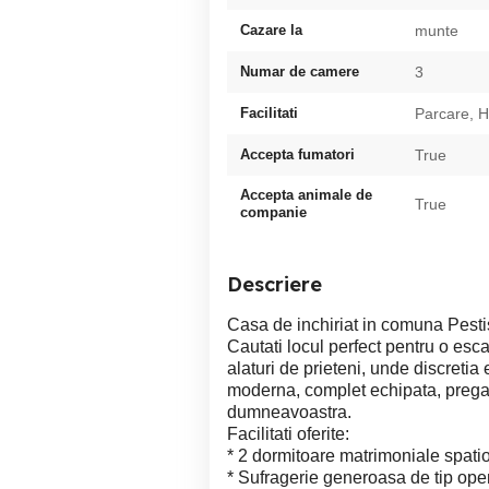
Cazare la
munte
Numar de camere
3
Facilitati
Parcare, H
Accepta fumatori
True
Accepta animale de
True
companie
Descriere
Casa de inchiriat in comuna Pestis
Cautati locul perfect pentru o esc
alaturi de prieteni, unde discretia
moderna, complet echipata, pregat
dumneavoastra.
Facilitati oferite:
* 2 dormitoare matrimoniale spatio
* Sufragerie generoasa de tip op