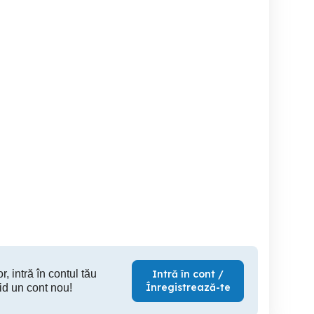
arsoniera regim hotelier
Garsonieră de inchiriat in
Regi
regim hotelier
hotelier,p
Targu Jiu
Targu Jiu
T
149 RON
170 RON
11
r, intră în contul tău
Intră în cont /
Înregistrează-te
id un cont nou!