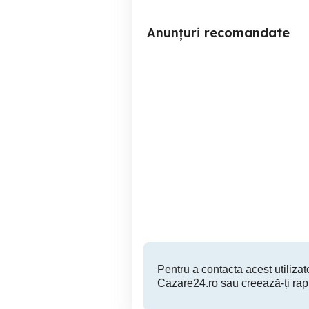
Anunțuri recomandate
Inchiriez apartament regim
G
hotelier
Targu Jiu
179 RON
Pentru a contacta acest utilizato
Cazare24.ro sau creează-ți rap