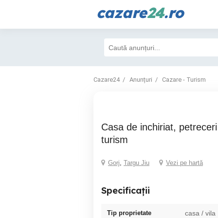
cazare
24
.ro
Cazare24
Anunțuri
Cazare - Turism
casa de inchiriat, petreceri private sau
turism
Gorj
,
Targu Jiu
Vezi pe hartă
Specificații
Tip proprietate
casa / vila