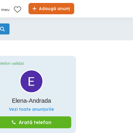
Adaugă anunț
l meu
elefon validat
Elena-Andrada
Vezi toate anunțurile
Arată telefon