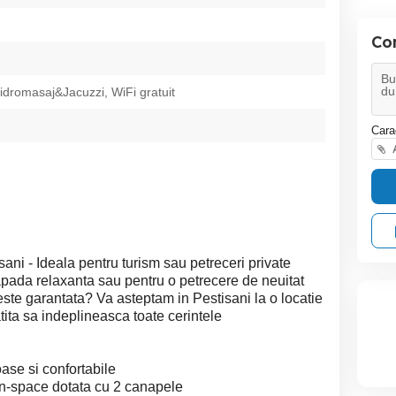
Co
idromasaj&Jacuzzi, WiFi gratuit
Cara
A
ani - Ideala pentru turism sau petreceri private
apada relaxanta sau pentru o petrecere de neuitat
 este garantata? Va asteptam in Pestisani la o locatie
ita sa indeplineasca toate cerintele
ase si confortabile
en-space dotata cu 2 canapele