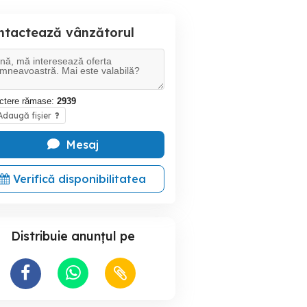
ntactează vânzătorul
ctere rămase:
2939
daugă fișier
?
Mesaj
Verifică disponibilitatea
Distribuie anunțul pe