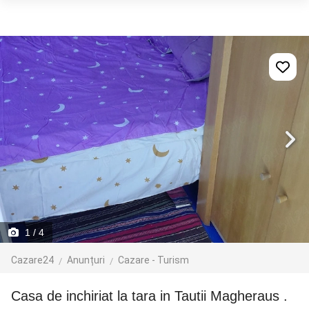
1
/ 4
Cazare24
Anunțuri
Cazare - Turism
casa de inchiriat la tara in Tautii Magheraus .