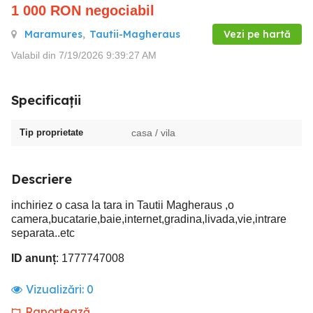
1 000
RON
negociabil
Maramures
,
Tautii-Magheraus
Vezi pe hartă
Valabil din 7/19/2026 9:39:27 AM
Specificații
Tip proprietate
casa / vila
Descriere
inchiriez o casa la tara in Tautii Magheraus ,o
camera,bucatarie,baie,internet,gradina,livada,vie,intrare
separata..etc
ID anunț
: 1777747008
Vizualizări:
0
Raportează