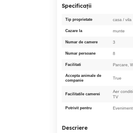
Specificații
Tip proprietate
casa / vila
Cazare la
munte
Numar de camere
3
Numar persoane
8
Facilitati
Parcare, W
Accepta animale de
True
companie
Aer condit
Facilitatile camerei
TV
Potrivit pentru
Evenimente
Descriere