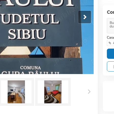
Co
Cara
A