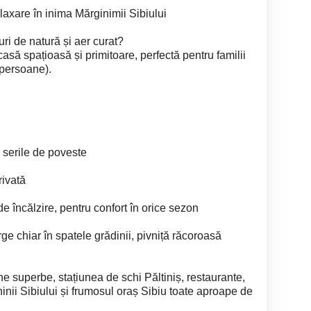
axare în inima Mărginimii Sibiului
uri de natură și aer curat?
casă spațioasă și primitoare, perfectă pentru familii
 persoane).
u serile de poveste
rivată
 încălzire, pentru confort în orice sezon
ge chiar în spatele grădinii, pivniță răcoroasă
e superbe, stațiunea de schi Păltiniș, restaurante,
ininii Sibiului și frumosul oraș Sibiu toate aproape de