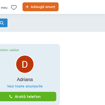
Adaugă anunț
l meu
elefon validat
Adriana
Vezi toate anunțurile
Arată telefon