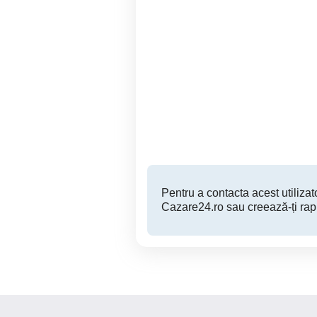
Apartamente si Garsoniere
in regim Hotelier
Dad
Lu
Sibiu
150 RON
Pentru a contacta acest utilizato
Cazare24.ro sau creează-ți rap