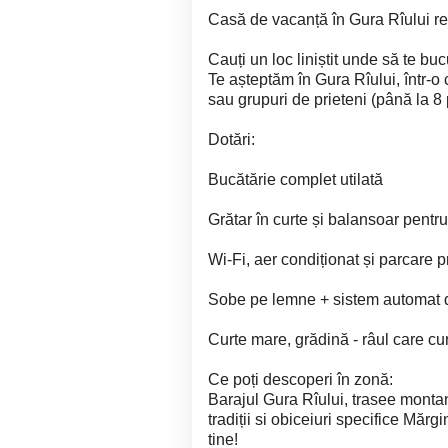
Casă de vacanță în Gura Rîului rel
Cauți un loc liniștit unde să te buc
Te așteptăm în Gura Rîului, într-o 
sau grupuri de prieteni (până la 8
Dotări:
Bucătărie complet utilată
Grătar în curte și balansoar pentr
Wi-Fi, aer condiționat și parcare p
Sobe pe lemne + sistem automat de
Curte mare, grădină - râul care cur
Ce poți descoperi în zonă:
Barajul Gura Rîului, trasee montan
tradiții si obiceiuri specifice Mărg
tine!