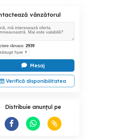
ntactează vânzătorul
ctere rămase:
2939
daugă fișier
?
Mesaj
Verifică disponibilitatea
Distribuie anunțul pe