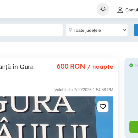
Contu
600
RON
/ noapte
T
Valabil din 7/20/2026 1:54:58 PM