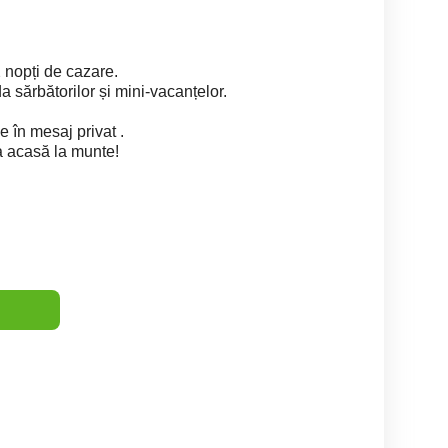
 nopți de cazare.
da sărbătorilor și mini-vacanțelor.
ne în mesaj privat .
a acasă la munte!