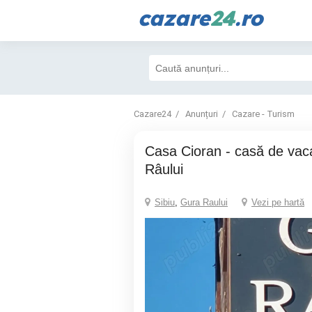
cazare
24
.ro
Cazare24
Anunțuri
Cazare - Turism
Casa Cioran - casă de vacanță în Gura
Râului
Sibiu
,
Gura Raului
Vezi pe hartă