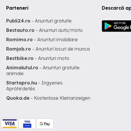
Parteneri
Descarcă ap
Publi24.ro
- Anunturi gratuite
Bestauto.ro
- Anunturi auto/moto
Romimo.ro
- Anunturi imobiliare
Romjob.ro
- Anunturi locuri de munca
Bestbike.ro
- Anunturi moto
Animalutul.ro
- Anunturi gratuite
animale
Startapro.hu
- Ingyenes
Apróhirdetés
Quoka.de
- Kostenlose Kleinanzeigen