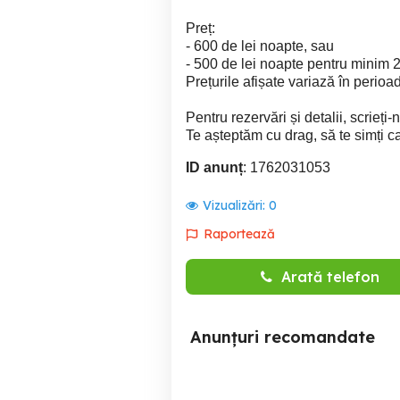
Preț:
- 600 de lei noapte, sau
- 500 de lei noapte pentru minim 2
Prețurile afișate variază în perioa
Pentru rezervări și detalii, scrieți-
Te așteptăm cu drag, să te simți c
ID anunț
: 1762031053
Vizualizări:
0
Raportează
Arată telefon
Anunțuri recomandate