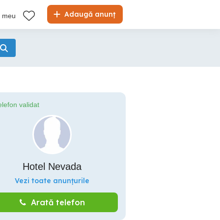
Adaugă anunț
l meu
elefon validat
Hotel Nevada
Vezi toate anunțurile
Arată telefon