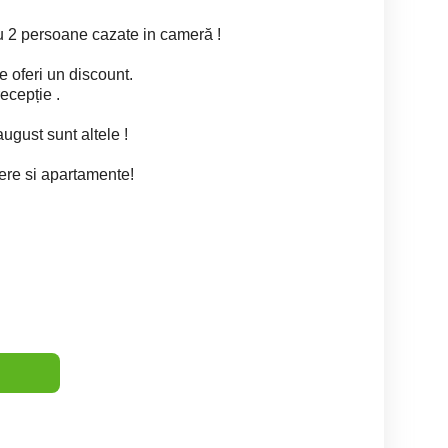
ru 2 persoane cazate in cameră !
 oferi un discount.
ecepție .
 august sunt altele !
ere si apartamente!