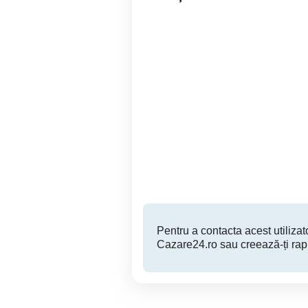
Regim hotelier
apartamente 2 camere
ap
zona Campus Tomis Nord
T
Constanta
350 RON
Pentru a contacta acest utilizato
Cazare24.ro sau creează-ți rap