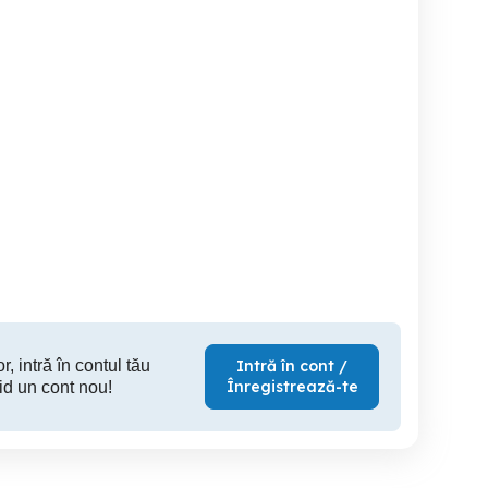
Regim hotelier
Cazare Constanta Mamaia
închiriez in regim hotelier
artamente cu 2 camere
2 camere
apartamen
omis Nord Constanța
.zona ed
vechi. zona
Constanta
Constanta
C
350 RON
350 RON
20
r, intră în contul tău
Intră în cont /
Înregistrează-te
id un cont nou!