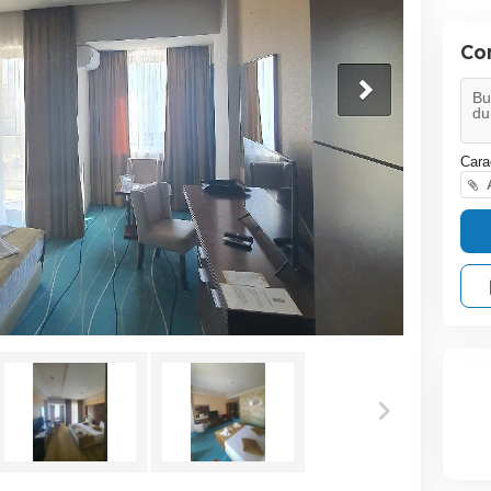
Co
Cara
A