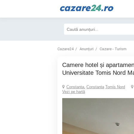
cazare
24
.ro
Cazare24
Anunțuri
Cazare - Turism
Camere hotel și apartamente zona Campus
Universitate Tomis Nord 
Constanta
,
Constanta
Tomis Nord
Vezi pe hartă