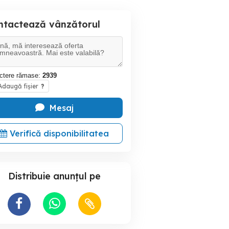
ntactează vânzătorul
ctere rămase:
2939
daugă fișier
?
Mesaj
Verifică disponibilitatea
Distribuie anunțul pe