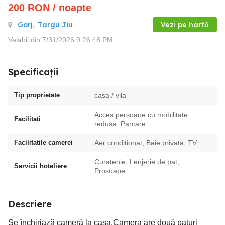
200
RON
/ noapte
Gorj
,
Targu Jiu
Vezi pe hartă
Valabil din 7/31/2026 9:26:48 PM
Specificații
Tip proprietate
casa / vila
Acces persoane cu mobilitate
Facilitati
redusa, Parcare
Facilitatile camerei
Aer conditionat, Baie privata, TV
Curatenie, Lenjerie de pat,
Servicii hoteliere
Prosoape
Descriere
Se închiriază cameră la casa.Camera are două paturi