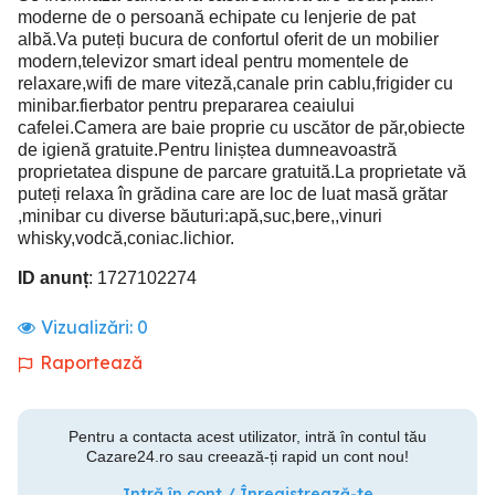
moderne de o persoană echipate cu lenjerie de pat
albă.Va puteți bucura de confortul oferit de un mobilier
modern,televizor smart ideal pentru momentele de
relaxare,wifi de mare viteză,canale prin cablu,frigider cu
minibar.fierbator pentru prepararea ceaiului
cafelei.Camera are baie proprie cu uscător de păr,obiecte
de igienă gratuite.Pentru liniștea dumneavoastră
proprietatea dispune de parcare gratuită.La proprietate vă
puteți relaxa în grădina care are loc de luat masă grătar
,minibar cu diverse băuturi:apă,suc,bere,,vinuri
whisky,vodcă,coniac.lichior.
ID anunț
: 1727102274
Vizualizări:
0
Raportează
Pentru a contacta acest utilizator, intră în contul tău
Cazare24.ro sau creează-ți rapid un cont nou!
Intră în cont / Înregistrează-te