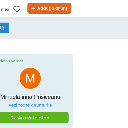
Adaugă anunț
l meu
elefon validat
Mihaela irina Prisiceanu
Vezi toate anunțurile
Arată telefon