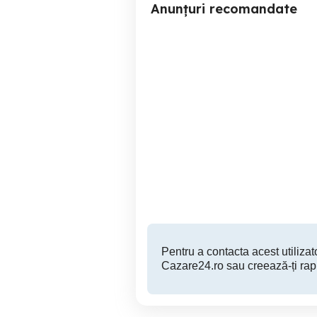
Anunțuri recomandate
închiriez apartament regim
A
hotelier
Targoviste
200 RON
Pentru a contacta acest utilizato
Cazare24.ro sau creează-ți rap