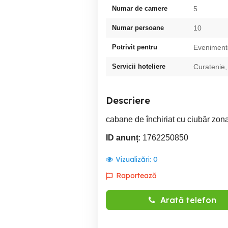
Numar de camere
5
Numar persoane
10
Potrivit pentru
Evenimente
Servicii hoteliere
Curatenie,
Descriere
cabane de închiriat cu ciubăr zona 
ID anunț
: 1762250850
Vizualizări:
0
Raportează
Arată telefon