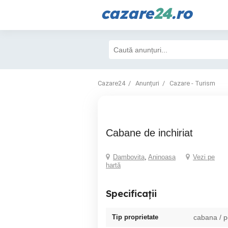
cazare
24
.ro
Cazare24
Anunțuri
Cazare - Turism
cabane de inchiriat
Dambovita
,
Aninoasa
Vezi pe
hartă
Specificații
Tip proprietate
cabana / 