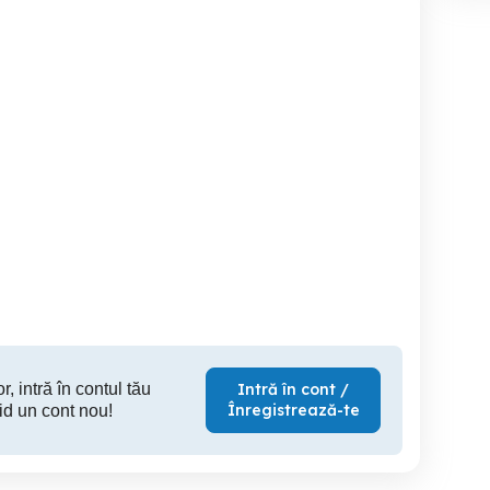
partament regim hotelier
apartament in regim
Caut asociat activ pentru
hotelier
dezvoltar
weeken
gastro
Targoviste
Targoviste
B
200 RON
200 RON
10
r, intră în contul tău
Intră în cont /
Înregistrează-te
id un cont nou!