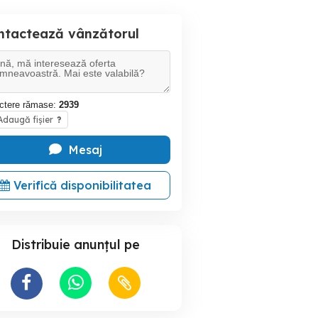
ntactează vânzătorul
ctere rămase:
2939
daugă fișier
?
Mesaj
Verifică disponibilitatea
Distribuie anunțul pe