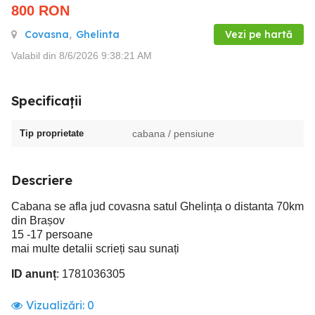
800
RON
Covasna
,
Ghelinta
Vezi pe hartă
Valabil din 8/6/2026 9:38:21 AM
Specificații
Tip proprietate
cabana / pensiune
Descriere
Cabana se afla jud covasna satul Ghelința o distanta 70km
din Brașov
15 -17 persoane
mai multe detalii scrieți sau sunați
ID anunț
: 1781036305
Vizualizări:
0