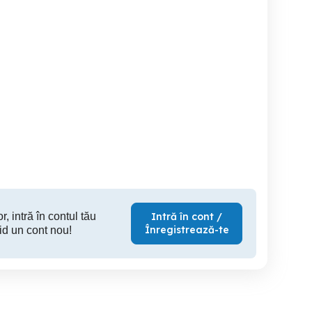
egim hotelier ap.2
Regim hotelier Ady
Regim hot
ere ,parter,central Deva
Deva
Petrosani
P
199 RON
150 RON
16
r, intră în contul tău
Intră în cont /
Înregistrează-te
id un cont nou!