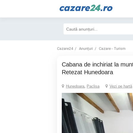
cazare
24
.ro
Cazare24
Anunțuri
Cazare - Turism
cabana de inchiriat la munte Riul Mare
Retezat Hunedoara
Hunedoara
,
Paclisa
Vezi pe hartă