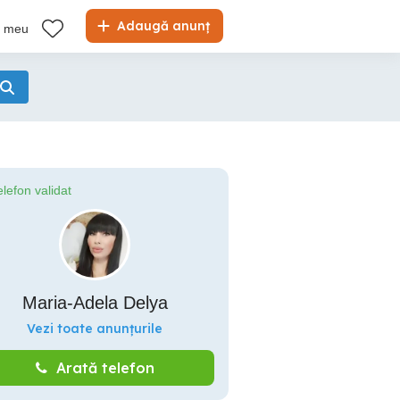
Adaugă anunț
l meu
elefon validat
Maria-Adela Delya
Vezi toate anunțurile
Arată telefon