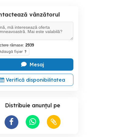
ntactează vânzătorul
ctere rămase:
2939
daugă fișier
?
Mesaj
Verifică disponibilitatea
Distribuie anunțul pe