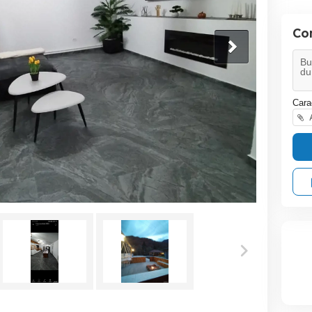
Co
Cara
A