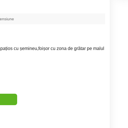
pensiune
pațios cu șemineu,foișor cu zona de grătar pe malul