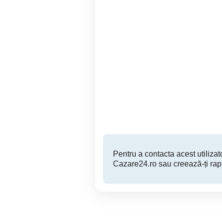
Cazare in regim hotelier
R
cam
Deva
160 RON
Pentru a contacta acest utilizato
Cazare24.ro sau creează-ți rap