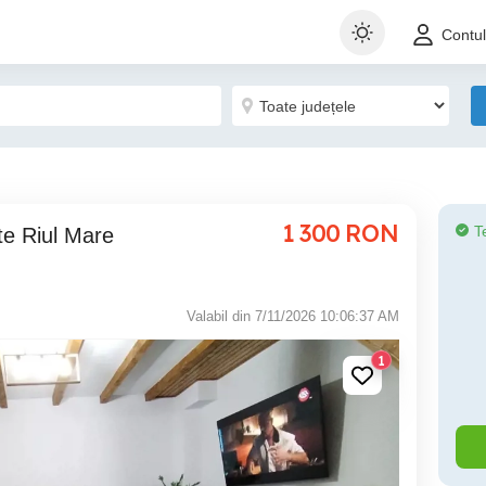
Contu
1 300
RON
T
Valabil din 7/11/2026 10:06:37 AM
1