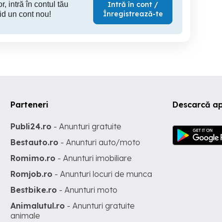
r, intră în contul tău
Intră în cont /
Înregistrează-te
id un cont nou!
Parteneri
Descarcă ap
Publi24.ro
- Anunturi gratuite
Bestauto.ro
- Anunturi auto/moto
Romimo.ro
- Anunturi imobiliare
Romjob.ro
- Anunturi locuri de munca
Bestbike.ro
- Anunturi moto
Animalutul.ro
- Anunturi gratuite
animale