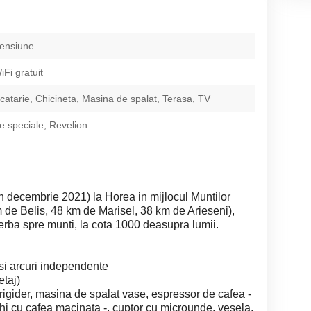
pensiune
iFi gratuit
catarie, Chicineta, Masina de spalat, Terasa, TV
 speciale, Revelion
in decembrie 2021) la Horea in mijlocul Muntilor
 de Belis, 48 km de Marisel, 38 km de Arieseni),
perba spre munti, la cota 1000 deasupra lumii.
si arcuri independente
etaj)
, frigider, masina de spalat vase, espressor de cafea -
i cu cafea macinata -, cuptor cu microunde, vesela,