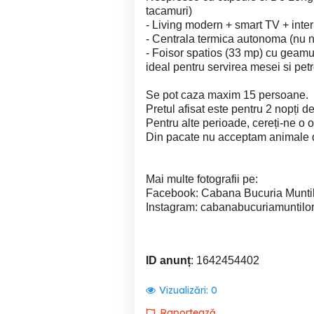
tacamuri)
- Living modern + smart TV + inter
- Centrala termica autonoma (nu n
- Foisor spatios (33 mp) cu geamu
ideal pentru servirea mesei si petr
Se pot caza maxim 15 persoane.
Pretul afisat este pentru 2 nopți 
Pentru alte perioade, cereți-ne o o
Din pacate nu acceptam animale
Mai multe fotografii pe:
Facebook: Cabana Bucuria Munti
Instagram: cabanabucuriamuntilo
ID anunț
: 1642454402
Vizualizări:
0
Raportează