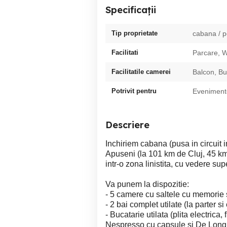
Specificații
Tip proprietate
cabana / 
Facilitati
Parcare, W
Facilitatile camerei
Balcon, Bu
Potrivit pentru
Evenimente
Descriere
Inchiriem cabana (pusa in circuit 
Apuseni (la 101 km de Cluj, 45 km
intr-o zona linistita, cu vedere su
Va punem la dispozitie:
- 5 camere cu saltele cu memorie 
- 2 bai complet utilate (la parter si 
- Bucatarie utilata (plita electrica
Nespresso cu capsule si De Longh