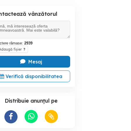
ntactează vânzătorul
ctere rămase:
2939
daugă fișier
?
Mesaj
Verifică disponibilitatea
Distribuie anunțul pe