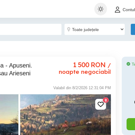
Contu
1 500
RON
/
T
noapte negociabil
sau Arieseni
Valabil din 8/2/2026 12:31:04 PM
8