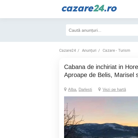
cazare
24
.ro
Cazare24
Anunțuri
Cazare - Turism
Cabana de inchiriat in Horea - Apuseni.
Aproape de Belis, Marisel 
Alba
,
Darlesti
Vezi pe hartă