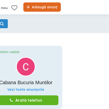
Adaugă anunț
l meu
elefon validat
Cabana Bucuria Muntilor
Vezi toate anunțurile
Arată telefon