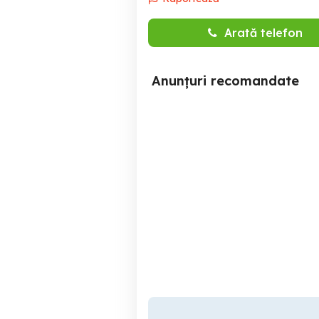
Arată telefon
Anunțuri recomandate
Cazare regim hotelier in
Apartament 2 camere in
Alba Iulia
Alba Iulia
90 RON