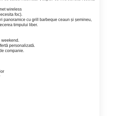
net wireless
ecesita foc).
ri panoramice cu grill barbeque ceaun și șemineu,
ecerea timpului liber.
de weekend.
fertă personalizată.
 de companie.
lor
r