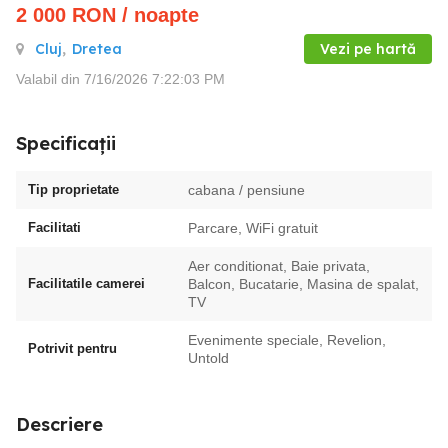
2 000
RON
/ noapte
Cluj
,
Dretea
Vezi pe hartă
Valabil din 7/16/2026 7:22:03 PM
Specificații
Tip proprietate
cabana / pensiune
Facilitati
Parcare, WiFi gratuit
Aer conditionat, Baie privata,
Facilitatile camerei
Balcon, Bucatarie, Masina de spalat,
TV
Evenimente speciale, Revelion,
Potrivit pentru
Untold
Descriere