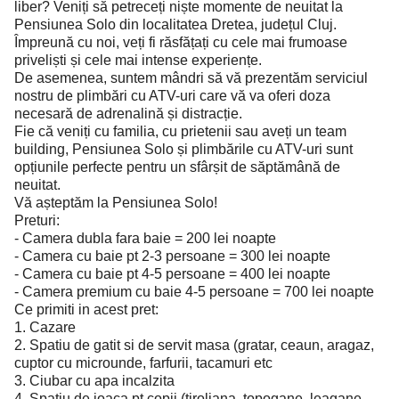
liber? Veniți să petreceți niște momente de neuitat la
Pensiunea Solo din localitatea Dretea, județul Cluj.
Împreună cu noi, veți fi răsfățați cu cele mai frumoase
priveliști și cele mai intense experiențe.
De asemenea, suntem mândri să vă prezentăm serviciul
nostru de plimbări cu ATV-uri care vă va oferi doza
necesară de adrenalină și distracție.
Fie că veniți cu familia, cu prietenii sau aveți un team
building, Pensiunea Solo și plimbările cu ATV-uri sunt
opțiunile perfecte pentru un sfârșit de săptămână de
neuitat.
Vă așteptăm la Pensiunea Solo!
Preturi:
- Camera dubla fara baie = 200 lei noapte
- Camera cu baie pt 2-3 persoane = 300 lei noapte
- Camera cu baie pt 4-5 persoane = 400 lei noapte
- Camera premium cu baie 4-5 persoane = 700 lei noapte
Ce primiti in acest pret:
1. Cazare
2. Spatiu de gatit si de servit masa (gratar, ceaun, aragaz,
cuptor cu microunde, farfurii, tacamuri etc
3. Ciubar cu apa incalzita
4. Spatiu de joaca pt copii (tiroliana, topogane, leagane,