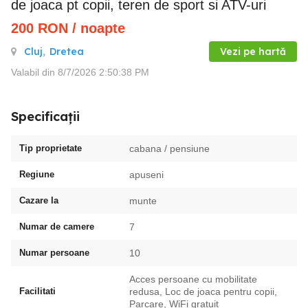
de joaca pt copii, teren de sport si ATV-uri
200
RON
/ noapte
Cluj
,
Dretea
Vezi pe hartă
Valabil din 8/7/2026 2:50:38 PM
Specificații
Tip proprietate
cabana / pensiune
Regiune
apuseni
Cazare la
munte
Numar de camere
7
Numar persoane
10
Acces persoane cu mobilitate
Facilitati
redusa, Loc de joaca pentru copii,
Parcare, WiFi gratuit