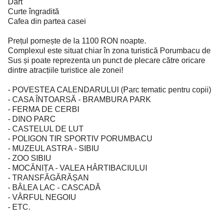
Dart
Curte îngradită
Cafea din partea casei
Prețul pornește de la 1100 RON noapte.
Complexul este situat chiar în zona turistică Porumbacu de
Sus și poate reprezenta un punct de plecare către oricare
dintre atracțiile turistice ale zonei!
- POVESTEA CALENDARULUI (Parc tematic pentru copii)
- CASA ÎNTOARSĂ - BRAMBURA PARK
- FERMA DE CERBI
- DINO PARC
- CASTELUL DE LUT
- POLIGON TIR SPORTIV PORUMBACU
- MUZEUL ASTRA - SIBIU
- ZOO SIBIU
- MOCĂNIȚA - VALEA HÂRTIBACIULUI
- TRANSFĂGĂRĂȘAN
- BÂLEA LAC - CASCADĂ
- VÂRFUL NEGOIU
- ETC.