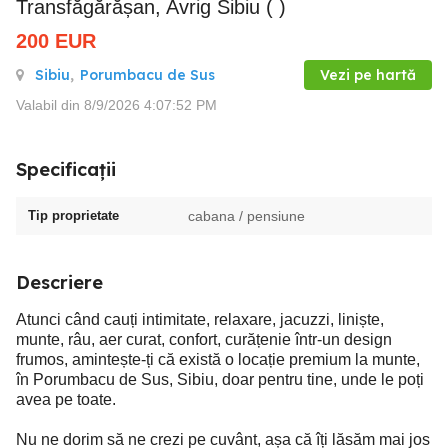
Transfăgărășan, Avrig Sibiu ( )
200
EUR
Sibiu
,
Porumbacu de Sus
Vezi pe hartă
Valabil din 8/9/2026 4:07:52 PM
Specificații
Tip proprietate
cabana / pensiune
Descriere
Atunci când cauți intimitate, relaxare, jacuzzi, liniște,
munte, râu, aer curat, confort, curățenie într-un design
frumos, amintește-ți că există o locație premium la munte,
în Porumbacu de Sus, Sibiu, doar pentru tine, unde le poți
avea pe toate.
Nu ne dorim să ne crezi pe cuvânt, așa că îți lăsăm mai jos