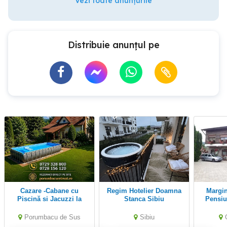
Vezi toate anunțurile
Distribuie anunțul pe
Cazare -Cabane cu
Regim Hotelier Doamna
Marginimea Sibiului,
Piscină si Jacuzzi la
Stanca Sibiu
Pensiu
Munte
G
Porumbacu de Sus
Sibiu