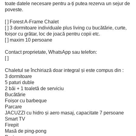
toate datele necesare pentru a-ți putea rezerva un sejur de
poveste.
[ ] Forest A-Frame Chalet
[ ] 3 dormitoare individuale plus living cu bucătărie, curte,
foișor cu grătar, loc de joacă pentru copii etc.
[ ] maxim 10 persoane
Contact proprietate, WhatsApp sau telefon:
[ ]
Chaletul se închiriază doar integral și este compus din :
3 dormitoare
5 paturi duble
2 băi + 1 toaletă de serviciu
Bucătărie
Foișor cu barbeque
Parcare
JACUZZI cu hidro și aero masaj, capacitate 7 persoane
Smart TV
Firepit
Masă de ping-pong