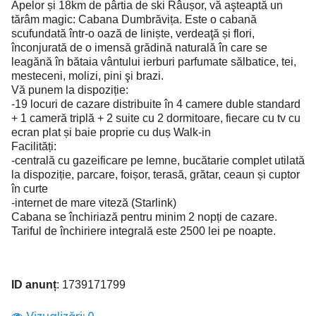
Apelor și 18km de pârtia de ski Râușor, vă aşteaptă un
tărâm magic: Cabana Dumbrăvița. Este o cabană
scufundată într-o oază de liniște, verdeaţă și flori,
înconjurată de o imensă grădină naturală în care se
leagănă în bătaia vântului ierburi parfumate sălbatice, tei,
mesteceni, molizi, pini şi brazi.
Vă punem la dispoziție:
-19 locuri de cazare distribuite în 4 camere duble standard
+ 1 cameră triplă + 2 suite cu 2 dormitoare, fiecare cu tv cu
ecran plat și baie proprie cu duș Walk-in
Facilități:
-centrală cu gazeificare pe lemne, bucătarie complet utilată
la dispoziție, parcare, foișor, terasă, grătar, ceaun și cuptor
în curte
-internet de mare viteză (Starlink)
Cabana se închiriază pentru minim 2 nopți de cazare.
Tariful de închiriere integrală este 2500 lei pe noapte.
ID anunț
: 1739171799