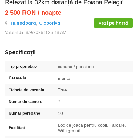
Retezat la 32km distanță de Poiana Pelegii!
2 500
RON
/ noapte
Hunedoara
,
Clopotiva
Vezi pe hartă
Valabil din 8/9/2026 8:26:48 AM
Specificații
Tip proprietate
cabana / pensiune
Cazare la
munte
Tichete de vacanta
True
Numar de camere
7
Numar persoane
10
Loc de joaca pentru copii, Parcare,
Facilitati
WiFi gratuit