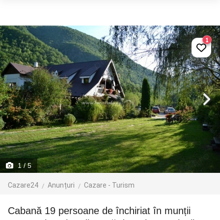
1
1
/ 5
Cazare24
Anunțuri
Cazare - Turism
Cabană 19 persoane de închiriat în munții