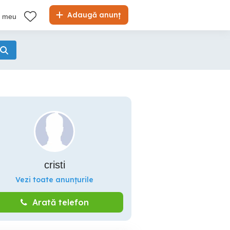
Adaugă anunț
l meu
cristi
Vezi toate anunțurile
Arată telefon