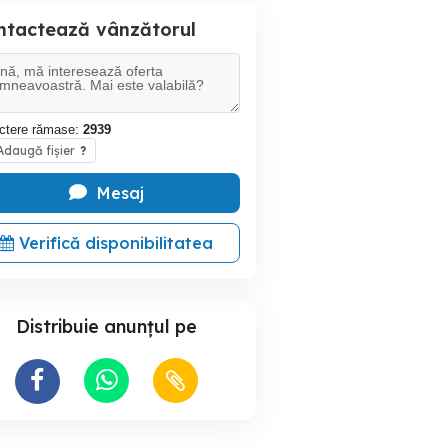
ntactează vânzătorul
ctere rămase:
2939
daugă fișier
?
Mesaj
Verifică disponibilitatea
Distribuie anunțul pe