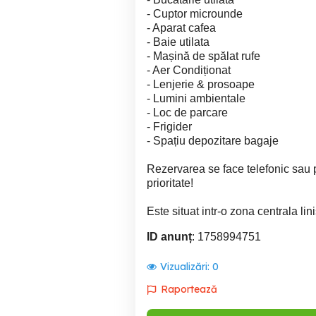
- Cuptor microunde
- Aparat cafea
- Baie utilata
- Mașină de spălat rufe
- Aer Condiționat
- Lenjerie & prosoape
- Lumini ambientale
- Loc de parcare
- Frigider
- Spațiu depozitare bagaje
Rezervarea se face telefonic sau p
prioritate!
Este situat intr-o zona centrala lini
ID anunț
: 1758994751
Vizualizări:
0
Raportează