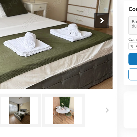
Co
Cara
A