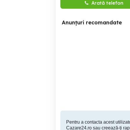
Arată telefon
Anunțuri recomandate
Zen Studio Apartament
Central Slatina Inchiriere
ult
Regim Hotelier
Slatina
180 RON
Pentru a contacta acest utilizato
Cazare24.ro sau creează-ți rap