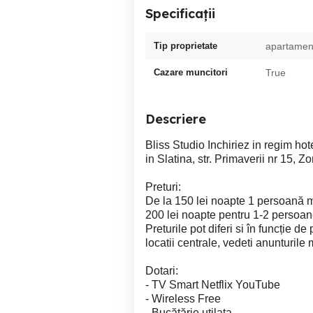
Specificații
Tip proprietate
apartamen
Cazare muncitori
True
Descriere
Bliss Studio Inchiriez in regim ho
in Slatina, str. Primaverii nr 15, Z
Preturi:
De la 150 lei noapte 1 persoană m
200 lei noapte pentru 1-2 persoan
Preturile pot diferi si în funcție 
locatii centrale, vedeti anunturile 
Dotari:
- TV Smart Netflix YouTube
- Wireless Free
- Bucătărie utilata