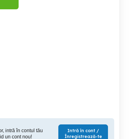
Green Apartment
Royal Apartament de
Cazare :Garsoniera regim
racentral regim hotelier
închiriat în regim hotelier
hotel
central
ultracentral
Slatina
Slatina
250 RON
300 RON
20
r, intră în contul tău
Intră în cont /
Înregistrează-te
id un cont nou!