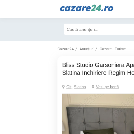
cazare
24
.ro
Cazare24
Anunțuri
Cazare - Turism
Bliss Studio Garsoniera Apartament Central
Slatina Inchiriere Regim Ho
Olt
,
Slatina
Vezi pe hartă