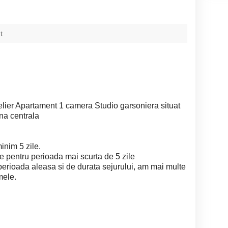
t
telier Apartament 1 camera Studio garsoniera situat
ona centrala
inim 5 zile.
e pentru perioada mai scurta de 5 zile
de perioada aleasa si de durata sejurului, am mai multe
mele.