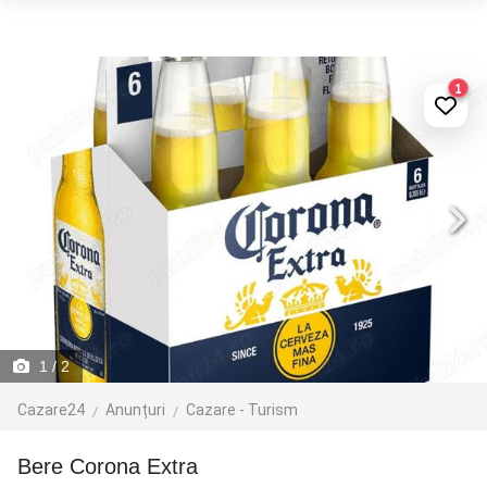
1
1
/ 2
Cazare24
Anunțuri
Cazare - Turism
Bere Corona Extra