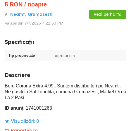
5
RON
/ noapte
Neamt
,
Grumazesti
Vezi pe hartă
Valabil din 7/7/2026 7:22:50 PM
Specificații
Tip proprietate
agroturism
Descriere
Bere Corona Extra 4.99 . Suntem distribuitori pe Neamț .
Ne găsiți în Sat Topolita, comuna Grumazești, Market Ocea
La 2 Pași
ID anunț
: 1741001263
Vizualizări:
0
Raportează