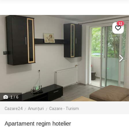
12
1
/ 6
Cazare24
Anunțuri
Cazare - Turism
Apartament regim hotelier