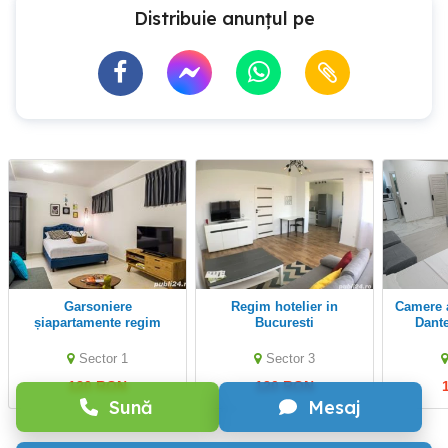
Distribuie anunțul pe
Garsoniere
Regim hotelier in
Camere airbnb Ghencea-
șiapartamente regim
Bucuresti
Dante
hotelier
Dristor,Vitan,Obor,Decebal
Minist
Universitate,Romană,Uniri
Digitali
Sector 1
Sector 3
i Victoriei ultracentral
120 RON
120 RON
Sună
Mesaj