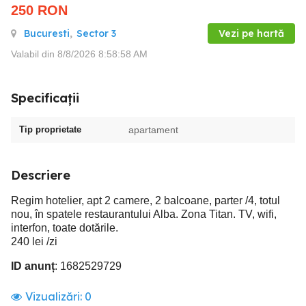
250
RON
Bucuresti
,
Sector 3
Vezi pe hartă
Valabil din 8/8/2026 8:58:58 AM
Specificații
Tip proprietate
apartament
Descriere
Regim hotelier, apt 2 camere, 2 balcoane, parter /4, totul
nou, în spatele restaurantului Alba. Zona Titan. TV, wifi,
interfon, toate dotările.
240 lei /zi
ID anunț
: 1682529729
Vizualizări:
0