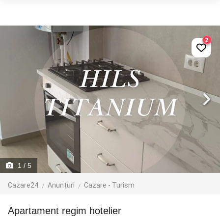
2
1
/ 5
Cazare24
Anunțuri
Cazare - Turism
apartament regim hotelier