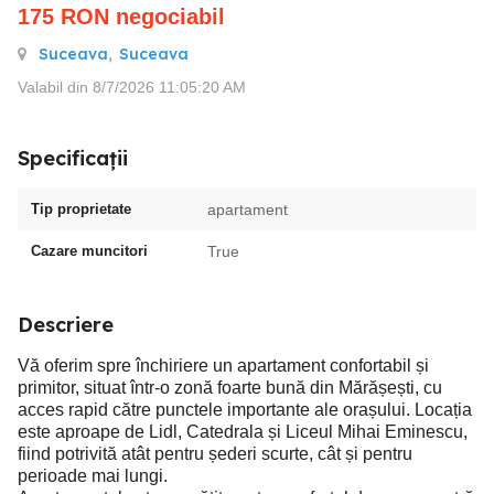
175
RON
negociabil
Suceava
,
Suceava
Valabil din 8/7/2026 11:05:20 AM
Specificații
Tip proprietate
apartament
Cazare muncitori
True
Descriere
Vă oferim spre închiriere un apartament confortabil și
primitor, situat într-o zonă foarte bună din Mărășești, cu
acces rapid către punctele importante ale orașului. Locația
este aproape de Lidl, Catedrala și Liceul Mihai Eminescu,
fiind potrivită atât pentru șederi scurte, cât și pentru
perioade mai lungi.