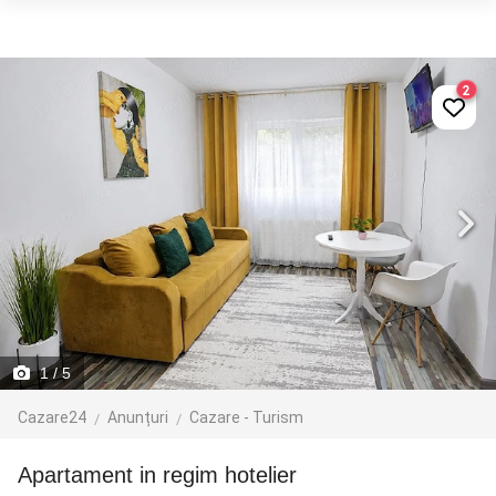
2
1
/ 5
Cazare24
Anunțuri
Cazare - Turism
Apartament in regim hotelier