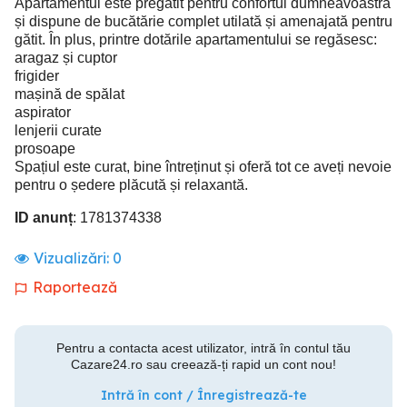
Apartamentul este pregătit pentru confortul dumneavoastră
și dispune de bucătărie complet utilată și amenajată pentru
gătit. În plus, printre dotările apartamentului se regăsesc:
aragaz și cuptor
frigider
mașină de spălat
aspirator
lenjerii curate
prosoape
Spațiul este curat, bine întreținut și oferă tot ce aveți nevoie
pentru o ședere plăcută și relaxantă.
ID anunț
: 1781374338
Vizualizări:
0
Raportează
Pentru a contacta acest utilizator, intră în contul tău
Cazare24.ro sau creează-ți rapid un cont nou!
Intră în cont / Înregistrează-te