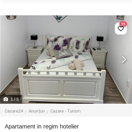
55
1
/ 5
Cazare24
Anunțuri
Cazare - Turism
apartament in regim hotelier