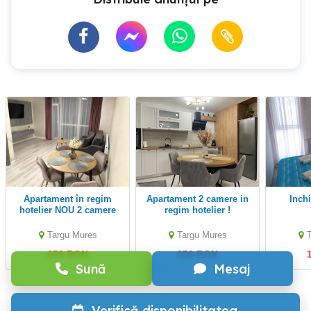
Apartament în regim
Apartament 2 camere in
Închiriez in regim
hotelier NOU 2 camere
regim hotelier !
zona Tudor langa MALL
Targu Mures
Targu Mures
250 RON
250 RON
Sună
Mesaj
Verifică disponibilitatea